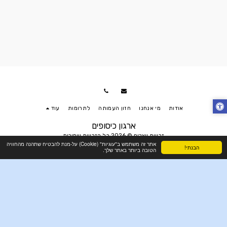
אודות
מי אנחנו
חזון העמותה
לתרומות
עוד
ארגון כיסופים
זכויות יוצרים © 2026 כל הזכויות שמורות
אתר זה משתמש ב"עוגיות" (Cookie) על-מנת להבטיח שתהנה מהחוויה
נגישות
הבנתי!
הטובה ביותר באתר שלך.