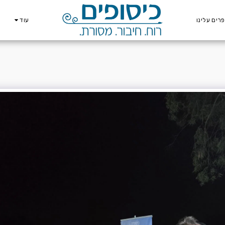
רים עלינו
עוד